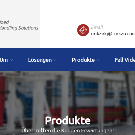
ized
Email
Handling Solutions
rmkznkj@rmkzn.co
Um
Lösungen
Produkte
Fall Vid
Produkte
Übertreffen die Kunden Erwartungen!