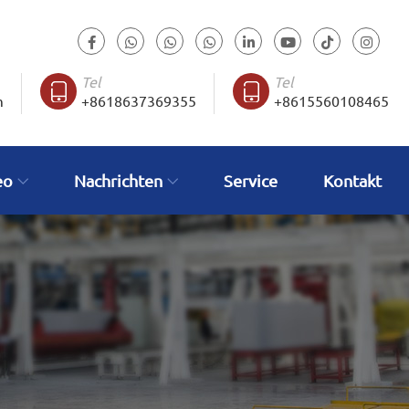
Tel
Tel
m
+8618637369355
+8615560108465
eo
Nachrichten
Service
Kontakt