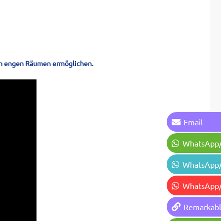
 in engen Räumen ermöglichen.
Email
WhatsApp
WhatsApp
WhatsApp
Remarkab