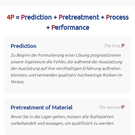
4P
=
P
rediction +
P
retreatment +
P
rocess
+
P
erformance
P
Prediction
The First
Zu Beginn der Formulierung einer Lösung prognostizieren
unsere Ingenieure die Fehler, die während der Ausstattung
der Ausrüstung auf ihre reichhaltigen Erfahrung auftreten
könnten, und vermeiden qualitativ hochwertige Risiken im
Voraus.
P
Pretreatment of Material
The Second
Bevor Sie in das Lager gehen, müssen alle Stahlplatten
vorbehandelt und aussagen, um qualifiziert zu werden.