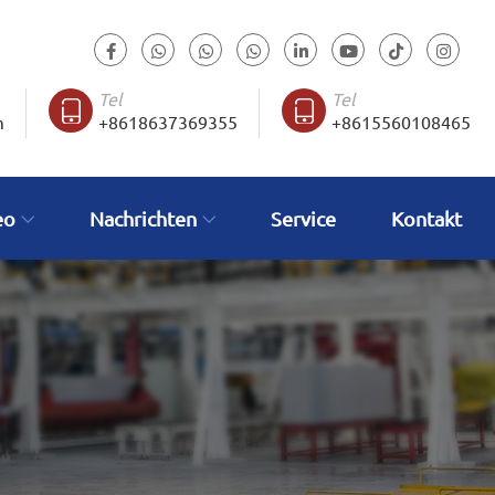
Tel
Tel
m
+8618637369355
+8615560108465
eo
Nachrichten
Service
Kontakt