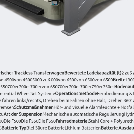
rischer Trackless-Transferwagen
Bewertete Ladekapazität (t)
2 zu5
on 4500von 45005000 zu6 000von 6500von 6500von 6500
Breite
130
 550700er700er700ervon 650700er700er700er750er750er
Bodenauf
erential Wheel Set Systeme
Operationsmethode
Fernbedienung & 
ahren links/rechts, Drehen beim Fahren ohne Halt, Drehen 360° a
Bremsen
Schutzmaßnahmen
Hör- und visuelle Alarmleuchte + Notfa
zu
Art der Suspension
Mechanische automatische RegulierungHydr
00Die F500Die F550Die F550
Fahrradmaterial
Stahl Core + Polyuret
6
Batterie Typ
Blei-Säure BatterieLithium Batterien
Batterie Ausdau