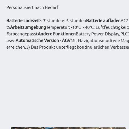
Personalisiert nach Bedarf
Batterie Ladezeit
≤ 7 Stunden≤ 5 Stunden
Batterie aufladen
AC2
%
Arbeitsumgebung
Temperatur: -10°C ~ 40°C; Luftfeuchtigk
Farbe
angepasst
Andere Funktionen
Battery Power Display,PLC,
usw.
Automatische Version - AGV
Mit Navigationsmodi wie Mag
erreichen.5) Das Produkt unterliegt kontinuierlichen Verbes