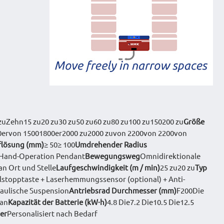
 zuZehn15 zu20 zu30 zu50 zu60 zu80 zu100 zu150200 zu
Größe
0ervon 15001800er2000 zu2000 zuvon 2200von 2200von
lösung (mm)
≥ 50≥ 100
Umdrehender Radius
Hand-Operation Pendant
Bewegungsweg
Omnidirektionale
n Ort und Stelle
Laufgeschwindigkeit (m / min)
25 zu20 zu
Typ
llstopptaste + Laserhemmungssensor (optional) + Anti-
aulische Suspension
Antriebsrad Durchmesser (mm)
F200Die
han
Kapazität der Batterie (kW·h)
4.8 Die7.2 Die10.5 Die12.5
er
Personalisiert nach Bedarf