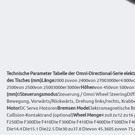
Technische Parameter Tabelle der Omni-Directional-Serie elekt
des Tisches (mm)
Länge
2000 zuvon 2400von 27003000er4 000v
2500von 2500von 25003000er3000er
Höhen
von 450von 500von
(mm)
0
Steuerungsmodus
Steuerung / Omni Wheel SteeringDiff
Bewegung, Vorwärts/Rückwärts, Drehung links/rechts, Krabbe f
Motor
DC Servo Motoren
Bremsen Mode
Elektromagnetische 
Collision-Kontaktrand (optional)
Wheel Menge
4 zu8 zu12 zu16 
F250Die F300Die F410Die F300Die F410Die F400Die F500Die F4
Die14.4 Die15.1 Die22.5 Die30 zu37.8 Dievon 45.3605 zuvon 75.