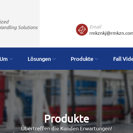
ized
Email
Handling Solutions
rmkznkj@rmkzn.co
Um
Lösungen
Produkte
Fall Vid
Produkte
Übertreffen die Kunden Erwartungen!