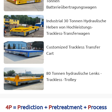
Tonnen
Batterieübertragungswagen
Industrial 30 Tonnen Hydraulische
Heben von Hochleistungs-
Trackless-Transferwagen
Customized Trackless Transfer
Cart
80 Tonnen hydraulische Lenks -
Trackless -Trolley
4P
=
P
rediction +
P
retreatment +
P
rocess