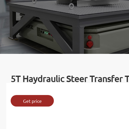
5T Haydraulic Steer Transfer T
Get price