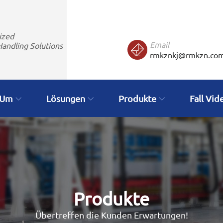
ized
Email
Handling Solutions
rmkznkj@rmkzn.co
Um
Lösungen
Produkte
Fall Vid
Produkte
Übertreffen die Kunden Erwartungen!