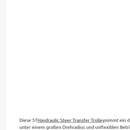
Haydraulic Steer Transfer Trolley
Diese 5T
nimmt ein du
unter einem großen Drehradius und unflexiblen Bet