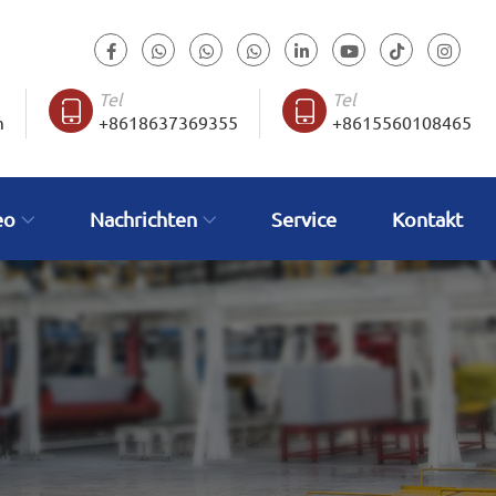
Tel
Tel
m
+8618637369355
+8615560108465
eo
Nachrichten
Service
Kontakt