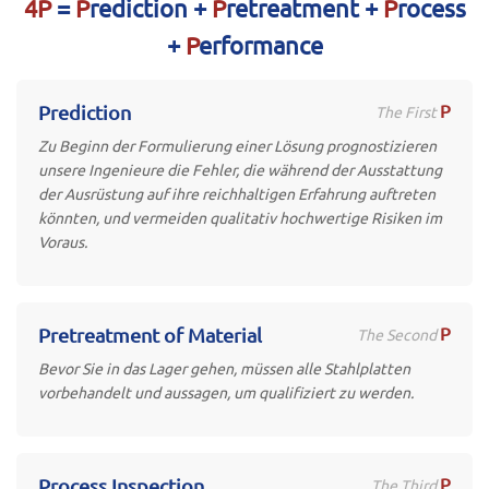
4P
=
P
rediction +
P
retreatment +
P
rocess
+
P
erformance
P
Prediction
The First
Zu Beginn der Formulierung einer Lösung prognostizieren
unsere Ingenieure die Fehler, die während der Ausstattung
der Ausrüstung auf ihre reichhaltigen Erfahrung auftreten
könnten, und vermeiden qualitativ hochwertige Risiken im
Voraus.
P
Pretreatment of Material
The Second
Bevor Sie in das Lager gehen, müssen alle Stahlplatten
vorbehandelt und aussagen, um qualifiziert zu werden.
P
Process Inspection
The Third