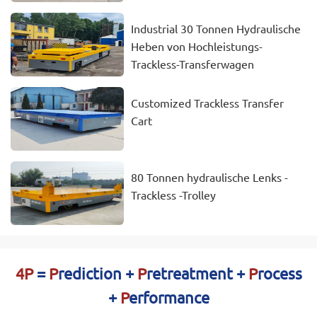
Industrial 30 Tonnen Hydraulische
Heben von Hochleistungs-
Trackless-Transferwagen
Customized Trackless Transfer
Cart
80 Tonnen hydraulische Lenks -
Trackless -Trolley
4P
=
P
rediction +
P
retreatment +
P
rocess
+
P
erformance