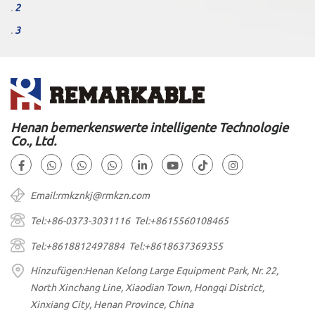
.
2
.
3
Henan bemerkenswerte intelligente Technologie
Co., Ltd.
Email:rmkznkj@rmkzn.com
Tel:+86-0373-3031116 Tel:+8615560108465
Tel:+8618812497884 Tel:+8618637369355
Hinzufügen:Henan Kelong Large Equipment Park, Nr. 22,
North Xinchang Line, Xiaodian Town, Hongqi District,
Xinxiang City, Henan Province, China