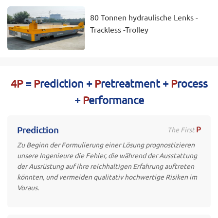
80 Tonnen hydraulische Lenks -
Trackless -Trolley
4P
=
P
rediction +
P
retreatment +
P
rocess
+
P
erformance
P
Prediction
The First
Zu Beginn der Formulierung einer Lösung prognostizieren
unsere Ingenieure die Fehler, die während der Ausstattung
der Ausrüstung auf ihre reichhaltigen Erfahrung auftreten
könnten, und vermeiden qualitativ hochwertige Risiken im
Voraus.