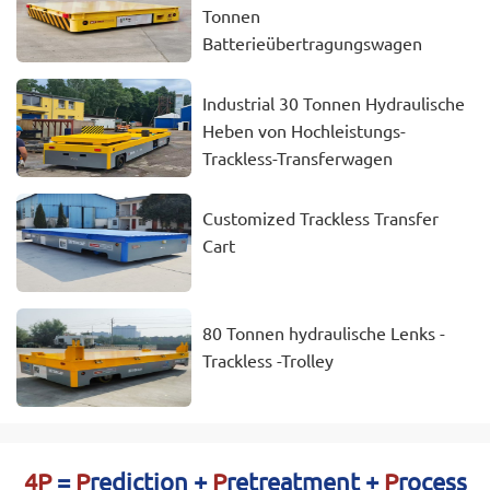
Tonnen
Batterieübertragungswagen
Industrial 30 Tonnen Hydraulische
Heben von Hochleistungs-
Trackless-Transferwagen
Customized Trackless Transfer
Cart
80 Tonnen hydraulische Lenks -
Trackless -Trolley
4P
=
P
rediction +
P
retreatment +
P
rocess