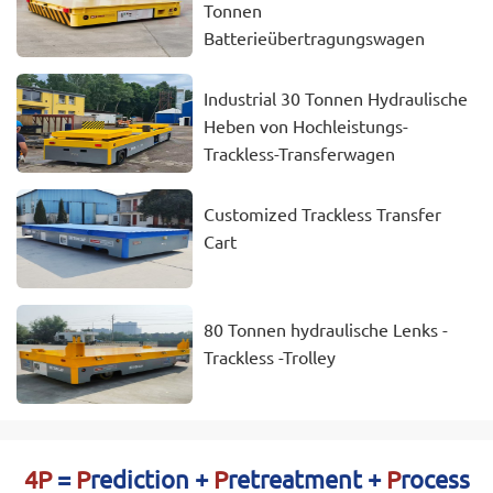
Tonnen
Batterieübertragungswagen
Industrial 30 Tonnen Hydraulische
Heben von Hochleistungs-
Trackless-Transferwagen
Customized Trackless Transfer
Cart
80 Tonnen hydraulische Lenks -
Trackless -Trolley
4P
=
P
rediction +
P
retreatment +
P
rocess