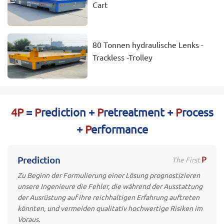
Cart
80 Tonnen hydraulische Lenks -
Trackless -Trolley
4P
=
P
rediction +
P
retreatment +
P
rocess
+
P
erformance
P
Prediction
The First
Zu Beginn der Formulierung einer Lösung prognostizieren
unsere Ingenieure die Fehler, die während der Ausstattung
der Ausrüstung auf ihre reichhaltigen Erfahrung auftreten
könnten, und vermeiden qualitativ hochwertige Risiken im
Voraus.