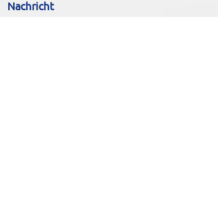
Nachricht
Senden Sie die Nachricht
Ein Kunde von bemerkenswert sein
.
1
.
2
.
3