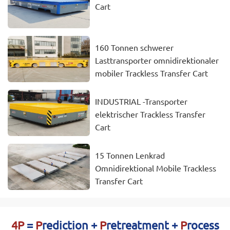
Cart
160 Tonnen schwerer
Lasttransporter omnidirektionaler
mobiler Trackless Transfer Cart
INDUSTRIAL -Transporter
elektrischer Trackless Transfer
Cart
15 Tonnen Lenkrad
Omnidirektional Mobile Trackless
Transfer Cart
4P
=
P
rediction +
P
retreatment +
P
rocess